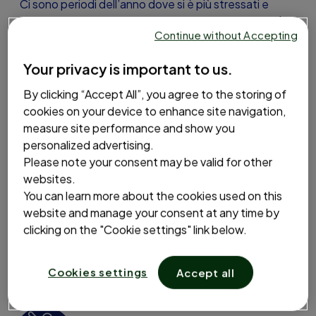
Ci sono periodi dell’anno dove si è più stressati e
sovra pensiero, questo potrebbe causare difficoltà a
Continue without Accepting
conciliare il sonno. Per questo esiste Mag Notte, che
grazie alla sua formulazione combina le proprietà del
Your privacy is important to us.
Magnesio
a quelle della
melatonina
, che aiuta a
ridurre il tempo necessario ad addormentarsi, e della
By clicking “Accept All”, you agree to the storing of
griffonia
, ricca in
triptofano
, che aiuta il
cookies on your device to enhance site navigation,
rilassamento ed il benessere mentale.
measure site performance and show you
personalized advertising.
Please note your consent may be valid for other
websites.
Riduzione del tempo necessario ad
You can learn more about the cookies used on this
addormentarsi (Melatonina)
website and manage your consent at any time by
clicking on the "Cookie settings" link below.
Rilassamento e qualità del sonno
Cookies settings
Accept all
(Griffonia)