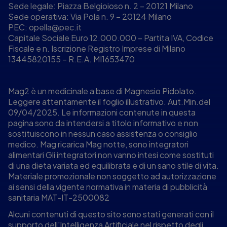
Sede legale: Piazza Belgioioso n. 2 – 20121 Milano
Sede operativa: Via Pola n. 9 – 20124 Milano
PEC:
opella@pec.it
Capitale Sociale Euro 12.000.000 – Partita IVA, Codice
Fiscale e n. Iscrizione Registro Imprese di Milano
13445820155 – R.E.A. MI1653470
Mag2 è un medicinale a base di Magnesio Pidolato.
Leggere attentamente il foglio illustrativo. Aut.Min.del
09/04/2025. Le informazioni contenute in questa
pagina sono da intendersi a titolo informativo e non
sostituiscono in nessun caso assistenza o consiglio
medico. Mag ricarica Mag notte, sono integratori
alimentari Gli integratori non vanno intesi come sostituti
di una dieta variata ed equilibrata e di un sano stile di vita.
Materiale promozionale non soggetto ad autorizzazione
ai sensi della vigente normativa in materia di pubblicità
sanitaria MAT-IT-2500082
Alcuni contenuti di questo sito sono stati generati con il
supporto dell'Intelligenza Artificiale nel rispetto degli