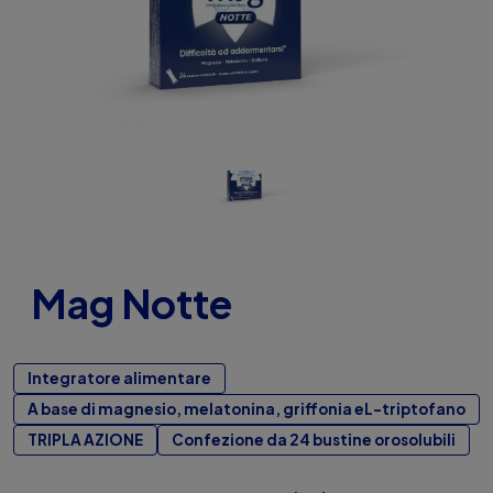
Dove Comprare
FAQ
Mag Notte
Integratore alimentare
A base di magnesio, melatonina, griffonia eL-triptofano
TRIPLA AZIONE
Confezione da 24 bustine orosolubili