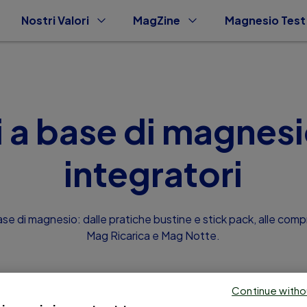
Nostri Valori
MagZine
Magnesio Test
i a base di magnes
integratori
 di magnesio: dalle pratiche bustine e stick pack, alle compr
Mag Ricarica e Mag Notte.
Continue witho