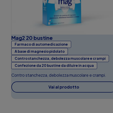
Mag2 20 bustine
Farmaco di automedicazione
A base di magnesio pidolato
Contro stanchezza, debolezza muscolare e crampi
Confezione da 20 bustine da diluire in acqua
Contro stanchezza, debolezza muscolare e crampi.
Vai al prodotto