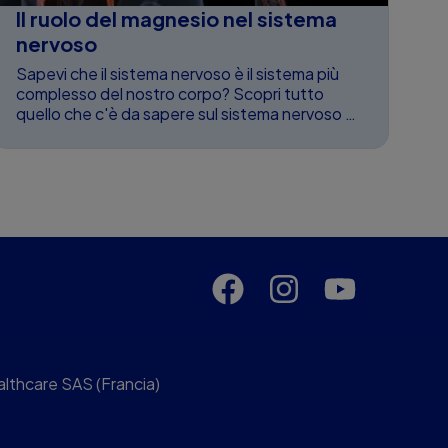
Il ruolo del magnesio nel sistema
C
nervoso
r
Sapevi che il sistema nervoso è il sistema più
La
complesso del nostro corpo? Scopri tutto
co
quello che c'è da sapere sul sistema nervoso e
Sc
come è ...
ad
lthcare SAS (Francia)