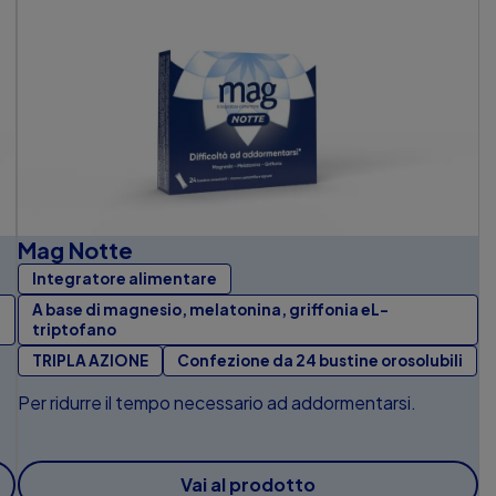
Mag Notte
Integratore alimentare
A base di magnesio, melatonina, griffonia eL-
triptofano
TRIPLA AZIONE
Confezione da 24 bustine orosolubili
Per ridurre il tempo necessario ad addormentarsi.
Vai al prodotto