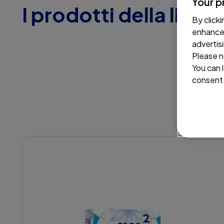
Your p
I prodotti della line
By click
enhance 
advertis
Please n
You can 
consent 