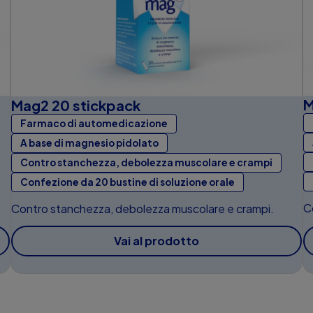
M
Mag2 20 stickpack
Farmaco di automedicazione
A base di magnesio pidolato
Contro stanchezza, debolezza muscolare e crampi
Confezione da 20 bustine di soluzione orale
C
Contro stanchezza, debolezza muscolare e crampi.
Vai al prodotto