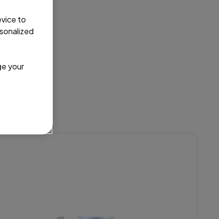
evice to
sonalized
ge your