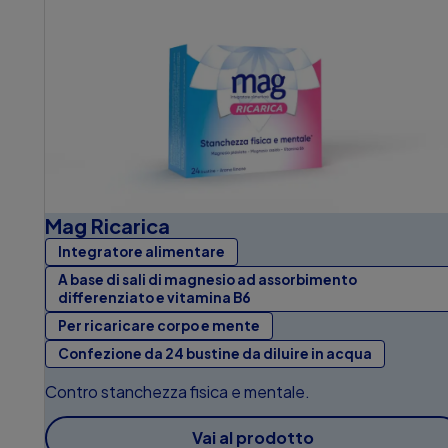
Mag Ricarica
Integratore alimentare
A base di sali di magnesio ad assorbimento
differenziato e vitamina B6
Per ricaricare corpo e mente
Confezione da 24 bustine da diluire in acqua
Contro stanchezza fisica e mentale.
Vai al prodotto