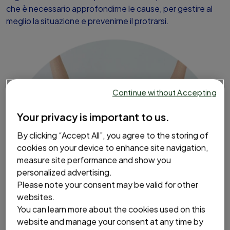
che è necessario approfondirne le cause, per gestire al
meglio la situazione e prevenirne il protrarsi.
Continue without Accepting
Your privacy is important to us.
By clicking “Accept All”, you agree to the storing of
cookies on your device to enhance site navigation,
measure site performance and show you
personalized advertising.
Please note your consent may be valid for other
websites.
Perché ci sentiamo stanchi: le
You can learn more about the cookies used on this
website and manage your consent at any time by
principali cause della