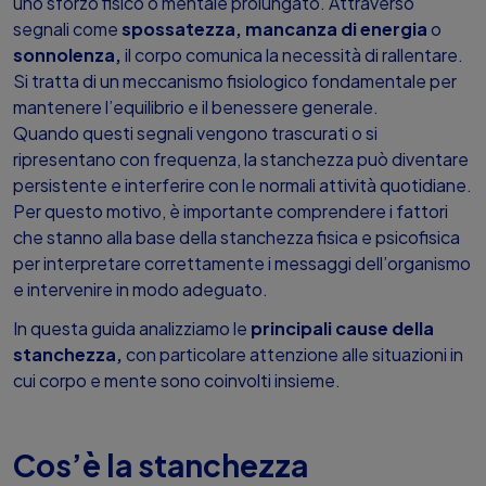
uno sforzo fisico o mentale prolungato. Attraverso
Dove Comprare
segnali come
spossatezza,
mancanza di energia
o
sonnolenza,
il corpo comunica la necessità di rallentare.
Si tratta di un meccanismo fisiologico fondamentale per
FAQ
mantenere l’equilibrio e il benessere generale.
Quando questi segnali vengono trascurati o si
ripresentano con frequenza, la stanchezza può diventare
persistente e interferire con le normali attività quotidiane.
Per questo motivo, è importante comprendere i fattori
che stanno alla base della stanchezza fisica e psicofisica
per interpretare correttamente i messaggi dell’organismo
e intervenire in modo adeguato.
In questa guida analizziamo le
principali cause della
stanchezza,
con particolare attenzione alle situazioni in
cui corpo e mente sono coinvolti insieme.
Cos’è la stanchezza