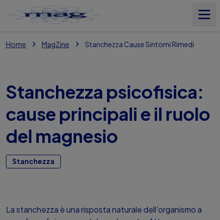
Home
MagZine
Stanchezza Cause Sintomi Rimedi
Prodotti
Il Magnesio
Stanchezza psicofisica:
cause principali e il ruolo
Nostri Valori
del magnesio
MagZine
Stanchezza
Magnesio Test
La stanchezza è una risposta naturale dell’organismo a