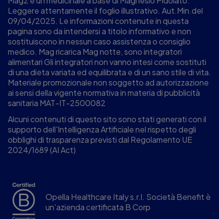
Mag2 è un medicinale a base di Magnesio Pidolato.
Leggere attentamente il foglio illustrativo. Aut.Min.del
09/04/2025. Le informazioni contenute in questa
pagina sono da intendersi a titolo informativo e non
sostituiscono in nessun caso assistenza o consiglio
medico. Mag ricarica Mag notte, sono integratori
alimentari Gli integratori non vanno intesi come sostituti
di una dieta variata ed equilibrata e di un sano stile di vita.
Materiale promozionale non soggetto ad autorizzazione
ai sensi della vigente normativa in materia di pubblicità
sanitaria MAT-IT-2500082
Alcuni contenuti di questo sito sono stati generati con il
supporto dell'Intelligenza Artificiale nel rispetto degli
obblighi di trasparenza previsti dal Regolamento UE
2024/1689 (AI Act)
Opella Healthcare Italy s.r.l. Società Benefit è
un’azienda certificata B Corp