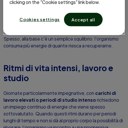
clicking on the "Cookie settings" link below.
stanchezza psicofisica
Cookies settings
Accept all
Le cause della stanchezza psicofisica possono essere
molteplici e spesso agiscono contemporaneamente.
Spesso, alla base c'è un semplice squilibrio: l'organismo
consuma più energie di quante riesca a recuperarne.
Ritmi di vita intensi, lavoro e
studio
Giornate particolarmente impegnative, con
carichi di
lavoro elevati o periodi di studio intenso
richiedono
un impiego continuo di energie che viene spesso
sottovalutato. Quando questi ritmi durano per periodi
lunghi di tempo e non si dà al proprio corpo la possibilità di
riposare, l’organismo va incontro a una progressiva