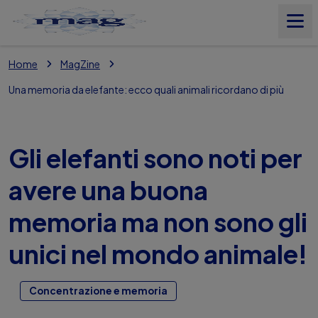
Home
MagZine
Prodotti
Una memoria da elefante: ecco quali animali ricordano di più
Il Magnesio
Gli elefanti sono noti per
Nostri Valori
avere una buona
memoria ma non sono gli
MagZine
unici nel mondo animale!
Magnesio Test
Concentrazione e memoria