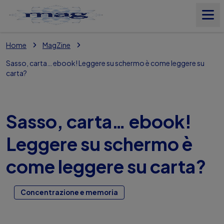
Home
MagZine
Prodotti
Sasso, carta… ebook! Leggere su schermo è come leggere su
carta?
Il Magnesio
Sasso, carta… ebook!
Nostri Valori
Leggere su schermo è
MagZine
come leggere su carta?
Magnesio Test
Concentrazione e memoria