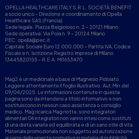
OPELLA HEALTHCARE ITALY S.R.L. SOCIETÀ BENEFIT
a socio unico - Direzione e coordinamento di Opella
Healthcare SAS (Francia)
Sede legale: Piazza Belgioioso n. 2 – 20121 Milano
Sede operativa: Via Pola n. 9 – 20124 Milano
PEC:
opella@pec.it
Capitale Sociale Euro 12.000.000 – Partita IVA, Codice
Fiscale e n. Iscrizione Registro Imprese di Milano
13445820155 – R.E.A. MI1653470
Mag2 è un medicinale a base di Magnesio Pidolato.
Leggere attentamente il foglio illustrativo. Aut.Min.del
09/04/2025. Le informazioni contenute in questa
pagina sono da intendersi a titolo informativo e non
sostituiscono in nessun caso assistenza o consiglio
medico. Mag ricarica Mag notte, sono integratori
alimentari Gli integratori non vanno intesi come sostituti
di una dieta variata ed equilibrata e di un sano stile di vita.
Materiale promozionale non soggetto ad autorizzazione
ai sensi della vigente normativa in materia di pubblicità