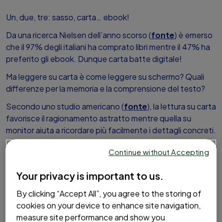
Dove Comprare
Un, due, tre: sasso, carta… ebook!
Da una ricerca Nielsen dell’anno scorso (
fonte
) è emerso
FAQ
che il 97% degli italiani ha comprato libri mentre il 47% ha
preferito gli ebook. Dunque carta batte digitale!
Ma leggere su carta è come leggere su schermo? Quali
differenze per la memoria e la comprensione del testo?
Secondo uno studio americano (
fonte
), la lettura su carta
favorisce il ragionamento astratto mentre quella su
monitor aiuta a ricordare più facilmente i dettagli concreti.
I ricercatori hanno chiesto a un gruppo di persone di
Continue without Accepting
descrivere delle attività utilizzando descrizioni concrete
oppure astratte: ad esempio potevano definire l’attività
Your privacy is important to us.
di “fare una lista” scegliendo tra le espressioni come
By clicking “Accept All”, you agree to the storing of
“organizzarsi” o “scrivere su un foglio”. Una parte del
cookies on your device to enhance site navigation,
gruppo doveva compilare il test su tablet, l’altra su
measure site performance and show you
cartaceo. Ebbene, chi ha usato il tablet tendeva a